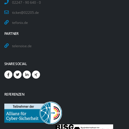
02247 - 90 640 - 0
ticket@02205.de
tefonix.de
PARTNER
telenoise.de
SHARE SOCIAL
REFERENZEN