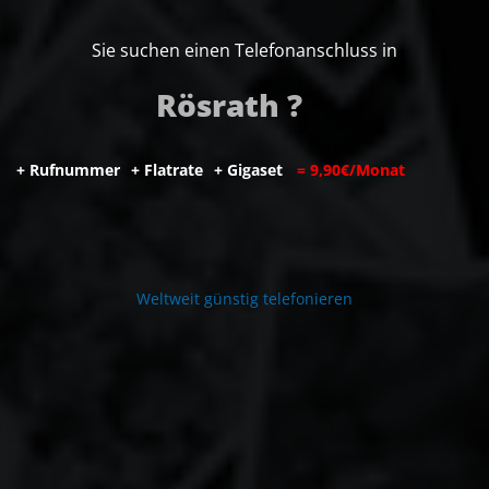
Sie suchen einen Telefonanschluss in
Rösrath ?
+
R
u
f
n
u
m
m
e
r
+
F
l
a
t
r
a
t
e
+
G
i
g
a
s
e
t
=
9
,
9
0
€
/
M
o
n
a
t
W
e
l
t
w
e
i
t
g
ü
n
s
t
i
g
t
e
l
e
f
o
n
i
e
r
e
n